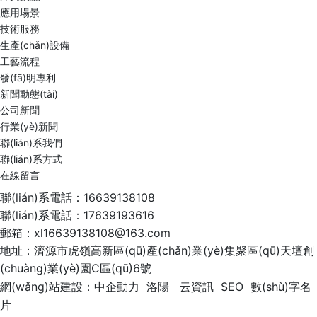
應用場景
技術服務
生產(chǎn)設備
工藝流程
發(fā)明專利
新聞動態(tài)
公司新聞
行業(yè)新聞
聯(lián)系我們
聯(lián)系方式
在線留言
聯(lián)系電話：
16639138108
聯(lián)系電話：
17639193616
郵箱：
xl16639138108@163.com
地址：濟源市虎嶺高新區(qū)產(chǎn)業(yè)集聚區(qū)天壇創
(chuàng)業(yè)園C區(qū)6號
網(wǎng)站建設：中企動力
洛陽
云資訊
SEO
數(shù)字名
片