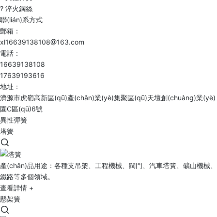
?
淬火鋼絲
聯(lián)系方式
郵箱：
xl16639138108@163.com
電話：
16639138108
17639193616
地址：
濟源市虎嶺高新區(qū)產(chǎn)業(yè)集聚區(qū)天壇創(chuàng)業(yè)
園C區(qū)6號
異性彈簧
塔簧
產(chǎn)品用途：各種支吊架、工程機械、閥門、汽車塔簧、礦山機械、
鐵路等多個領域。
查看詳情 +
懸架簧